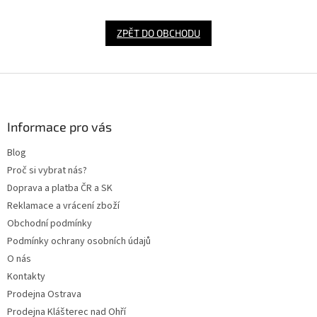
ZPĚT DO OBCHODU
Z
á
p
a
Informace pro vás
t
Blog
í
Proč si vybrat nás?
Doprava a platba ČR a SK
Reklamace a vrácení zboží
Obchodní podmínky
Podmínky ochrany osobních údajů
O nás
Kontakty
Prodejna Ostrava
Prodejna Klášterec nad Ohří