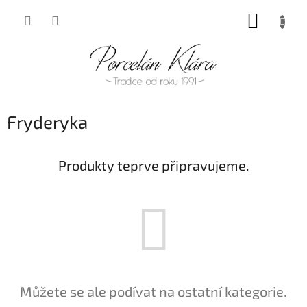
Přejít
NÁKUP
na
obsah
KOŠÍK
Fryderyka
Produkty teprve připravujeme.
Můžete se ale podívat na ostatní kategorie.