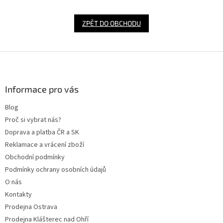
ZPĚT DO OBCHODU
Z
á
p
a
Informace pro vás
t
Blog
í
Proč si vybrat nás?
Doprava a platba ČR a SK
Reklamace a vrácení zboží
Obchodní podmínky
Podmínky ochrany osobních údajů
O nás
Kontakty
Prodejna Ostrava
Prodejna Klášterec nad Ohří