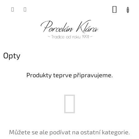
Přejít
NÁKUP
na
obsah
KOŠÍK
Opty
Produkty teprve připravujeme.
Můžete se ale podívat na ostatní kategorie.