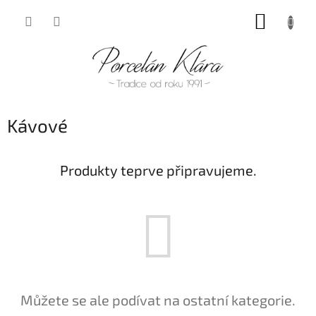
Přejít
NÁKUP
na
obsah
KOŠÍK
Kávové
Produkty teprve připravujeme.
Můžete se ale podívat na ostatní kategorie.