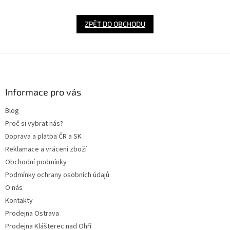
ZPĚT DO OBCHODU
Z
á
p
a
Informace pro vás
t
Blog
í
Proč si vybrat nás?
Doprava a platba ČR a SK
Reklamace a vrácení zboží
Obchodní podmínky
Podmínky ochrany osobních údajů
O nás
Kontakty
Prodejna Ostrava
Prodejna Klášterec nad Ohří